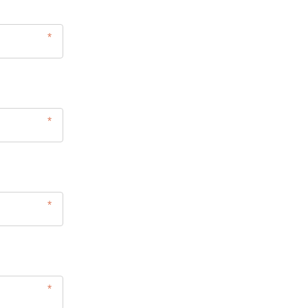
*
*
*
*