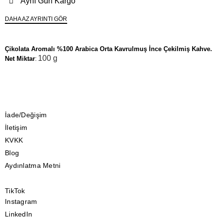
Aynı Gün Kargo
DAHA AZ AYRINTI GÖR
Çikolata Aromalı %100 Arabica Orta Kavrulmuş İnce Çekilmiş Kahve.
100 g
Net Miktar
:
İade/Değişim
İletişim
KVKK
Blog
Aydınlatma Metni
TikTok
Instagram
LinkedIn