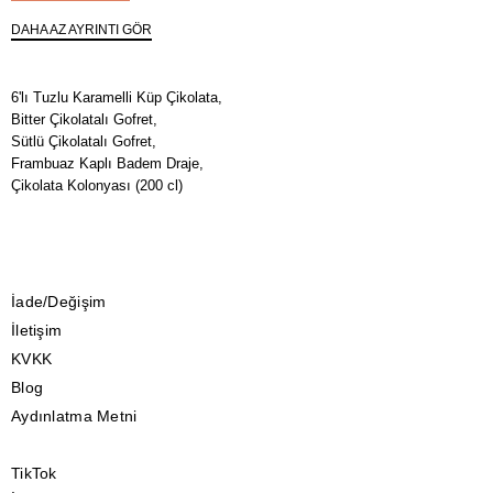
DAHA AZ AYRINTI GÖR
6'lı Tuzlu Karamelli Küp Çikolata,
Bitter Çikolatalı Gofret,
Sütlü Çikolatalı Gofret,
Frambuaz Kaplı Badem Draje,
Çikolata Kolonyası (200 cl)
İade/Değişim
İletişim
KVKK
Blog
Aydınlatma Metni
TikTok