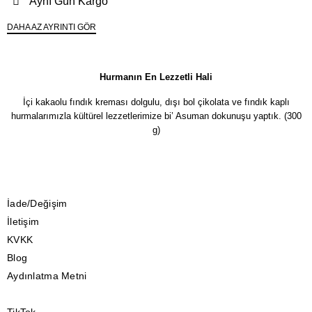
Aynı Gün Kargo
DAHA AZ AYRINTI GÖR
Hurmanın En Lezzetli Hali
İçi kakaolu fındık kreması dolgulu, dışı bol çikolata ve fındık kaplı
hurmalarımızla kültürel lezzetlerimize bi’ Asuman dokunuşu yaptık. (300
g)
İade/Değişim
İletişim
KVKK
Blog
Aydınlatma Metni
TikTok