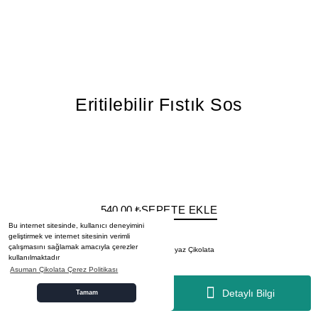
Eritilebilir Fıstık Sos
540,00 ₺
SEPETE EKLE
Bu internet sitesinde, kullanıcı deneyimini
geliştirmek ve internet sitesinin verimli
çalışmasını sağlamak amacıyla çerezler
kullanılmaktadır
Asuman Çikolata Çerez Politikası
Detaylı Bilgi
Tamam