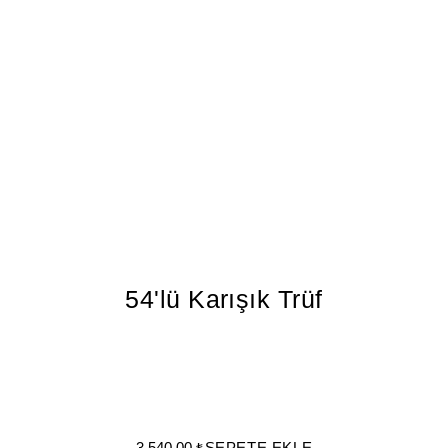
54'lü Karışık Trüf
3.540,00 ₺
SEPETE EKLE